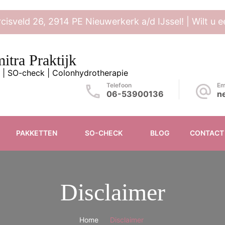
rcisveld 26, 2914 PE Nieuwerkerk a/d IJssel! | Wilt u
itra Praktijk
 | SO-check | Colonhydrotherapie
Telefoon
Em
06-53900136
n
PAKKETTEN
SO-CHECK
BLOG
CONTACT
Disclaimer
Home
Disclaimer