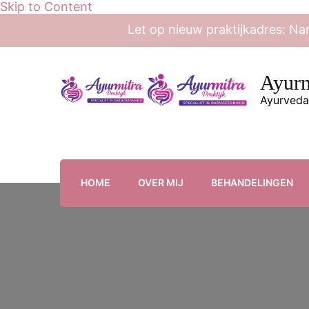
Skip to Content
Let op nieuw praktijkadres: Na
Ayurm
Ayurveda
HOME
OVER MIJ
BEHANDELINGEN