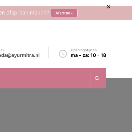
 een afspraak maken?
Afspraak
ail
Openingstijden
eda@ayurmitra.nl
ma - za: 10 - 18