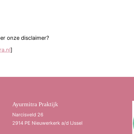
er onze disclaimer?
a.nl
]
Ayurmitra Praktijk
Narcisveld 26
2914 PE Nieuwerkerk a/d IJssel