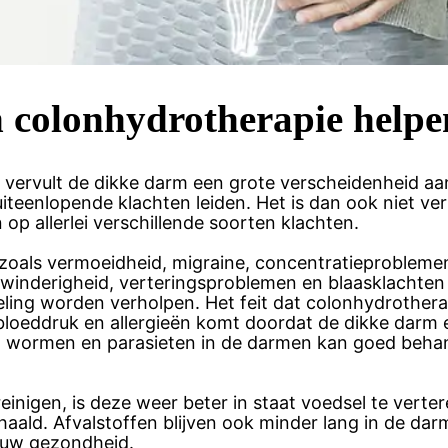
 colonhydrotherapie helpe
, vervult de dikke darm een grote verscheidenheid a
iteenlopende klachten leiden. Het is dan ook niet v
 op allerlei verschillende soorten klachten.
n zoals vermoeidheid, migraine, concentratieproblem
, winderigheid, verteringsproblemen en blaasklachte
ng worden verholpen. Het feit dat colonhydrotherap
oeddruk en allergieën komt doordat de dikke darm een
, wormen en parasieten in de darmen kan goed beha
inigen, is deze weer beter in staat voedsel te verter
haald. Afvalstoffen blijven ook minder lang in de dar
p uw gezondheid.