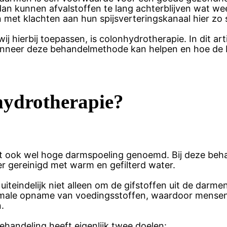
dan kunnen afvalstoffen te lang achterblijven wat w
 met klachten aan hun spijsverteringskanaal hier zo
j hierbij toepassen, is colonhydrotherapie. In dit ar
anneer deze behandelmethode kan helpen en hoe de be
hydrotherapie?
 ook wel hoge darmspoeling genoemd. Bij deze beha
er gereinigd met warm en gefilterd water.
iteindelijk niet alleen om de gifstoffen uit de darme
timale opname van voedingsstoffen, waardoor mensen
.
handeling heeft eigenlijk twee doelen: