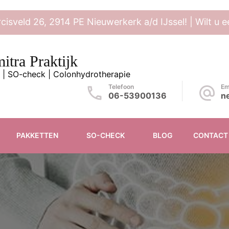
rcisveld 26, 2914 PE Nieuwerkerk a/d IJssel! | Wilt u
itra Praktijk
 | SO-check | Colonhydrotherapie
Telefoon
Em
06-53900136
n
PAKKETTEN
SO-CHECK
BLOG
CONTACT