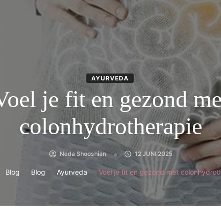
AYURVEDA
Voel je fit en gezond me
colonhydrotherapie
Neda Shooshian
12 JUNI 2025
Blog
Blog
Ayurveda
Voel je fit en gezond met colonhydrot