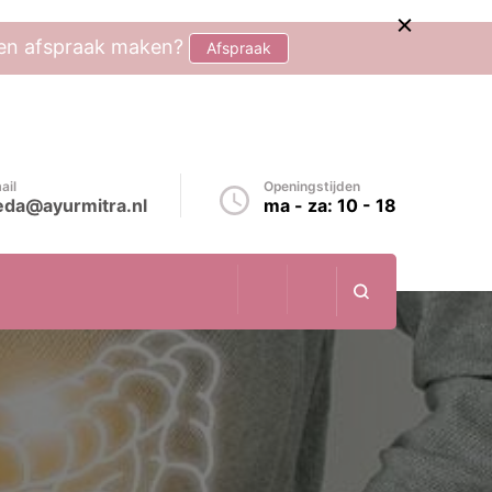
 een afspraak maken?
Afspraak
ail
Openingstijden
eda@ayurmitra.nl
ma - za: 10 - 18