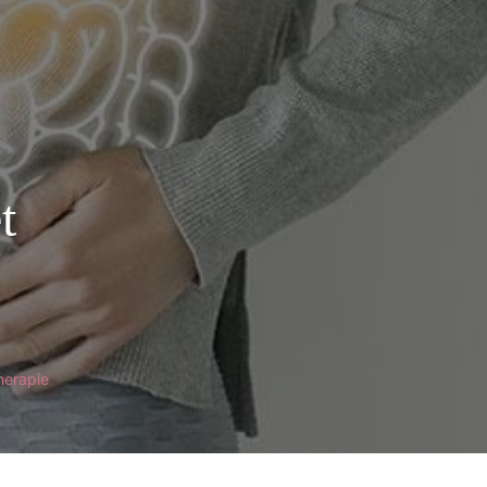
t
herapie