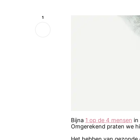
1
Bijna
1 op de 4 mensen
in
Omgerekend praten we hie
Het hebben van gezonde d