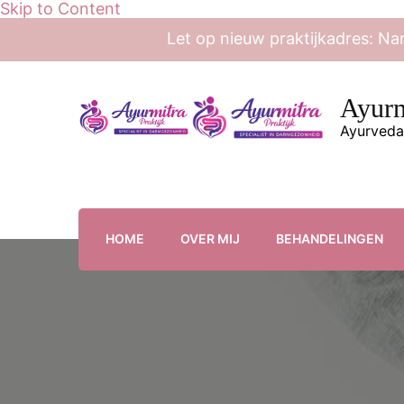
Skip to Content
Let op nieuw praktijkadres: Na
Ayurm
Ayurveda
HOME
OVER MIJ
BEHANDELINGEN