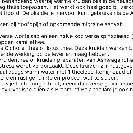
n behandeling waarbij warme kruiden olie in de neus
 dag thuis toepassen. Het werkt ook heel goed bij ve
et hoofd. De olie die je hiervoor kunt gebruiken is de
eren bij hoofdpijn of opkomende migraine aanval:
erse wortelsap en een halve kop verse spinaziesap (g
oppen kamillethee.
de Cichorei thee of lotus thee. Deze kruiden werken 
lende werking op de lever en maag hebben.
s kruidenthee of kruiden preparaten van Ashwagandh
 stress wordt veroorzaakt. Deze kruiden zijn rustgev
maal daags warm water met 1 theelepel komijnzaad of
ere en rustige ruimte en probeer wat te slapen.
 als je toch honger hebt, neem dan verse groentesoe
ayurvedishe oliën als Brahmi of Bala thailam je ook 