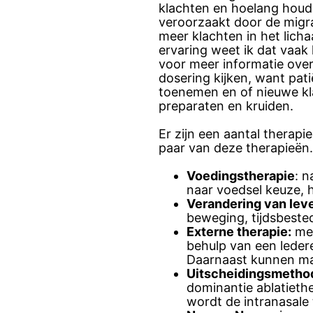
klachten en hoelang houde
veroorzaakt door de migra
meer klachten in het lich
ervaring weet ik dat vaa
voor meer informatie over
dosering kijken, want pa
toenemen en of nieuwe kl
preparaten en kruiden.
Er zijn een aantal therap
paar van deze therapieën.
Voedingstherapie
: 
naar voedsel keuze, 
Verandering van leve
beweging, tijdsbested
Externe therapie:
met
behulp van een leder
Daarnaast kunnen ma
Uitscheidingsmetho
dominantie ablatieth
wordt de intranasale 