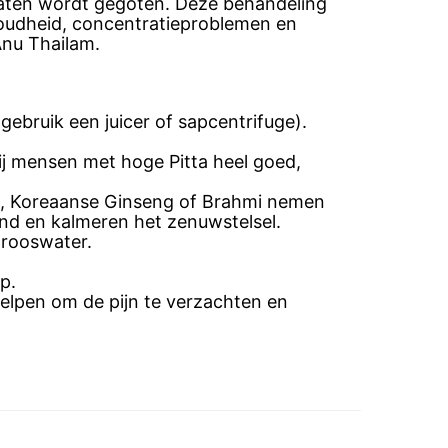
gaten wordt gegoten. Deze behandeling
rkoudheid, concentratieproblemen en
 Anu Thailam.
ebruik een juicer of sapcentrifuge).
bij mensen met hoge Pitta heel goed,
a, Koreaanse Ginseng of Brahmi nemen
end en kalmeren het zenuwstelsel.
 rooswater.
p.
helpen om de pijn te verzachten en