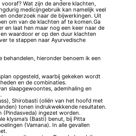
 vooraf? Wat zijn de andere klachten,
ngdurig medicijngebruik kan namelijk veel
en onderzoek naar de bijwerkingen. Uit
lpen om van de klachten af te komen.Ga
ker en laat hen maar nog een keer naar de
nen waardoor er op den duur klachten
ver te stappen naar Ayurvedische
te behandelen, hieronder benoem ik een
splan opgesteld, waarbij gekeken wordt
lheden en de combinaties.
n van slaapgewoontes, ademhaling en
.
s), Shirobasti (oliën van het hoofd met
banden) tonen indrukwekkende resultaten.
 (Pindasveda) ingezet worden.
 klysma’s (Basti) benut, bij Pitta
elingen (Vamana). In alle gevallen
et.