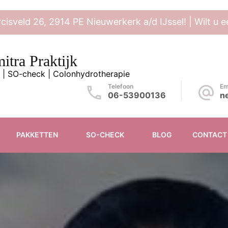
rcisveld 26, 2914 PE Nieuwerkerk a/d IJssel! | Wilt u
itra Praktijk
 | SO-check | Colonhydrotherapie
Telefoon
Em
06-53900136
n
PAKKETTEN
SO-CHECK
BLOG
CONTACT