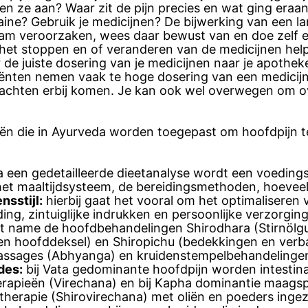
n ze aan? Waar zit de pijn precies en wat ging eraan
ine? Gebruik je medicijnen? De bijwerking van een la
aam veroorzaken, wees daar bewust van en doe zelf e
k het stoppen en of veranderen van de medicijnen he
 de juiste dosering van je medicijnen naar je apothe
tiënten nemen vaak te hoge dosering van een medicij
achten erbij komen. Je kan ook wel overwegen om o
ieën die in Ayurveda worden toegepast om hoofdpijn 
na een gedetailleerde dieetanalyse wordt een voeding
het maaltijdsysteem, de bereidingsmethoden, hoevee
nsstijl:
hierbij gaat het vooral om het optimalisere
ing, zintuiglijke indrukken en persoonlijke verzorging
 name de hoofdbehandelingen Shirodhara (Stirnölgus
en hoofddeksel) en Shiropichu (bedekkingen en ver
ssages (Abhyanga) en kruidenstempelbehandelingen
des:
bij Vata gedominante hoofdpijn worden intestinale
erapieën (Virechana) en bij Kapha dominantie maagspo
therapie (Shirovirechana) met oliën en poeders ingez