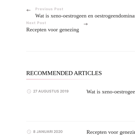
Post
Previous Post
Wat is xeno-oestrogeen en oestrogeendominan
Navigation
Next Post
Recepten voor genezing
RECOMMENDED ARTICLES
Wat is xeno-oestrogee
27 AUGUSTUS 2019
Recepten voor genezi
8 JANUARI 2020