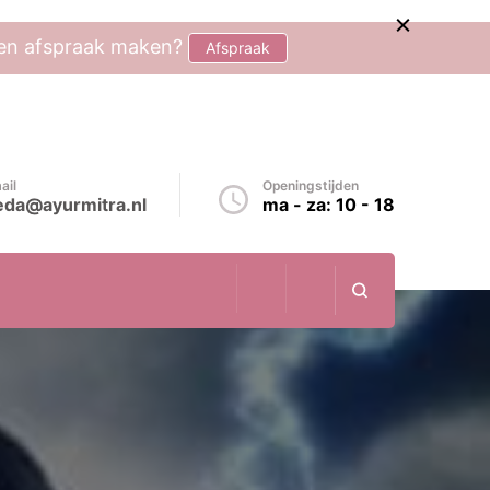
 een afspraak maken?
Afspraak
ail
Openingstijden
eda@ayurmitra.nl
ma - za: 10 - 18