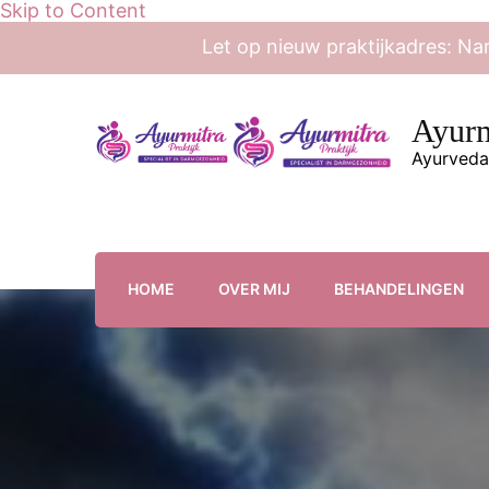
Skip to Content
Let op nieuw praktijkadres: Na
Ayurm
Ayurveda
HOME
OVER MIJ
BEHANDELINGEN