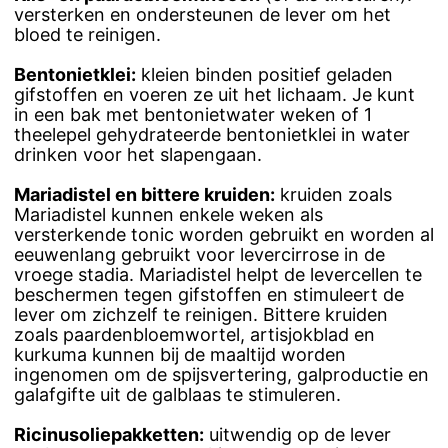
versterken en ondersteunen de lever om het
bloed te reinigen.
Bentonietklei:
kleien binden positief geladen
gifstoffen en voeren ze uit het lichaam. Je kunt
in een bak met bentonietwater weken of 1
theelepel gehydrateerde bentonietklei in water
drinken voor het slapengaan.
Mariadistel en bittere kruiden:
kruiden zoals
Mariadistel kunnen enkele weken als
versterkende tonic worden gebruikt en worden al
eeuwenlang gebruikt voor levercirrose in de
vroege stadia. Mariadistel helpt de levercellen te
beschermen tegen gifstoffen en stimuleert de
lever om zichzelf te reinigen. Bittere kruiden
zoals paardenbloemwortel, artisjokblad en
kurkuma kunnen bij de maaltijd worden
ingenomen om de spijsvertering, galproductie en
galafgifte uit de galblaas te stimuleren.
Ricinusoliepakketten:
uitwendig op de lever