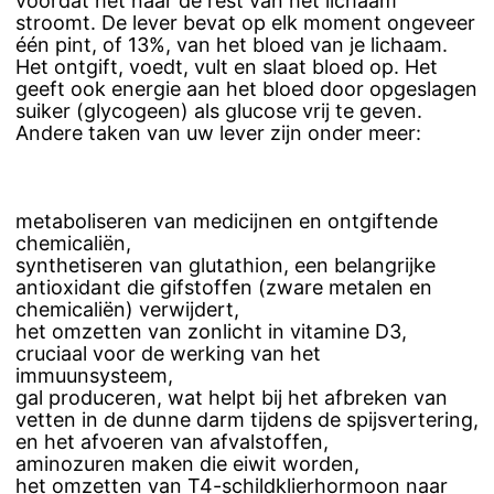
voordat het naar de rest van het lichaam
stroomt. De lever bevat op elk moment ongeveer
één pint, of 13%, van het bloed van je lichaam.
Het ontgift, voedt, vult en slaat bloed op. Het
geeft ook energie aan het bloed door opgeslagen
suiker (glycogeen) als glucose vrij te geven.
Andere taken van uw lever zijn onder meer:
metaboliseren van medicijnen en ontgiftende
chemicaliën,
synthetiseren van glutathion, een belangrijke
antioxidant die gifstoffen (zware metalen en
chemicaliën) verwijdert,
het omzetten van zonlicht in vitamine D3,
cruciaal voor de werking van het
immuunsysteem,
gal produceren, wat helpt bij het afbreken van
vetten in de dunne darm tijdens de spijsvertering,
en het afvoeren van afvalstoffen,
aminozuren maken die eiwit worden,
het omzetten van T4-schildklierhormoon naar