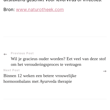
Bron:
www.naturotheek.com
Post
Previous Post
Wil je gracieus ouder worden? Eet veel van deze stof
Navigation
om het verouderingsproces te vertragen
Next Post
Binnen 12 weken een betere vrouwelijke
hormoonbalans met Ayurveda therapie