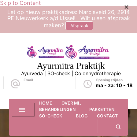
Skip to Content
Let op nieuw praktijkadres: Narcisveld 26, 2914
PE Nieuwerkerk a/d IJssel! | Wilt u een afspraak
maken?
Afspraak
Ayurmitra Praktijk
Ayurveda | SO-check | Colonhydrotherapie
Email
Openingstijden
neda@ayurmitra.nl
ma - za: 10 - 18
HOME
OVER MIJ
BEHANDELINGEN
PAKKETTEN
SO-CHECK
BLOG
CONTACT