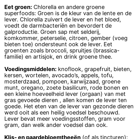
Eet groen:
Chlorella en andere groene
superfoods: Groen is de kleur van de lente en de
lever. Chlorella zuivert de lever en het bloed,
voedt de darmbacteriën en bevordert de
galproductie. Groen sap met selderij,
komkommer, peterselie, citroen, gember (voeg
bieten toe) ondersteunt ook de lever. Eet
groenten zoals broccoli, spruitjes (brassica-
familie) en artisjok, en drink groene thee.
Voedingsmiddelen:
knoflook, grapefruit, bieten,
kersen, wortelen, avocado’s, appels, tofu,
mosterdzaad, pompoen, karwijzaad, groene
munt, oregano, zoete basilicum, rode bonen en
een kleine hoeveelheid lever (orgaan) van met
gras gevoede dieren , allen komen de lever ten
goede. Het eten van de lever van gezonde dieren
werd ooit als een heilig voedsel beschouwd.
Lever bevat meer voedingsstoffen, gram voor
gram, dan welk ander voedsel dan ook.
Klis- en paardebloemtheeën
(of als tincturen):