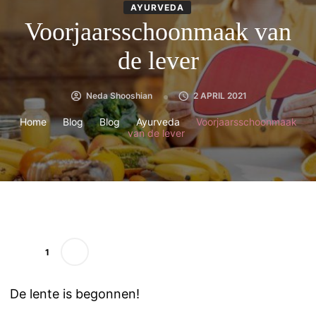
AYURVEDA
Voorjaarsschoonmaak van
de lever
Neda Shooshian
2 APRIL 2021
Home
Blog
Blog
Ayurveda
Voorjaarsschoonmaak
van de lever
1
De lente is begonnen!